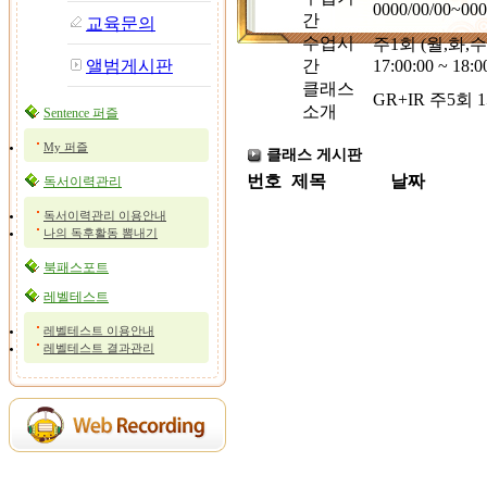
0000/00/00~000
간
교육문의
수업시
주1회 (월,화,수
앨범게시판
간
17:00:00 ~ 18:0
클래스
GR+IR 주5회 
소개
Sentence 퍼즐
My 퍼즐
클래스 게시판
번호
제목
날짜
독서이력관리
독서이력관리 이용안내
나의 독후활동 뽐내기
북패스포트
레벨테스트
레벨테스트 이용안내
레벨테스트 결과관리