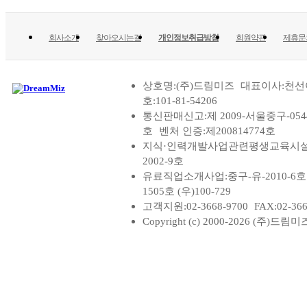
회사소개
찾아오시는길
개인정보취급방침
회원약관
제휴문
상호명:(주)드림미즈
대표이사:천선
호:101-81-54206
통신판매신고:제 2009-서울중구-05
호
벤처 인증:제200814774호
지식·인력개발사업관련평생교육시설:
2002-9호
유료직업소개사업:중구-유-2010-6호
1505호 (우)100-729
고객지원:02-3668-9700
FAX:02-366
Copyright (c) 2000-2026 (주)드림미즈Al