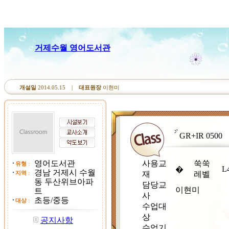
거제수월 영어도서관
개설일
2014.05.15 |
대표원장
이현미
GR+IR 0500
영어도서관
사용교
쑥쑥
유형
:
L
�
경남 거제시 수월
지역
:
재
레벨
동 두산위브아파
담당교
이현미
트
사
초등/중등
대상
:
수업대
상
공지사항
수업기