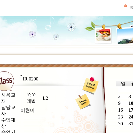
IR 0200
일
사용교
쑥쑥
2
3
L2
재
레벨
9
1
담당교
16
1
이현미
사
23
2
수업대
30
3
상
수업기