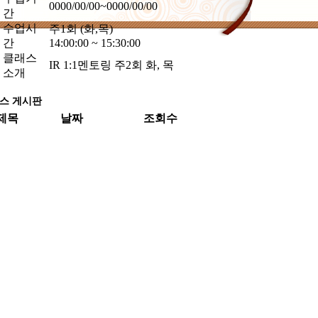
0000/00/00~0000/00/00
간
수업시
주1회 (화,목)
간
14:00:00 ~ 15:30:00
클래스
IR 1:1멘토링 주2회 화, 목
소개
스 게시판
제목
날짜
조회수