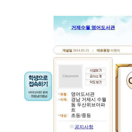
거제수월 영어도서관
개설일
2014.05.15 |
대표원장
이현미
영어도서관
유형
:
경남 거제시 수월
지역
:
동 두산위브아파
트
초등/중등
대상
:
공지사항